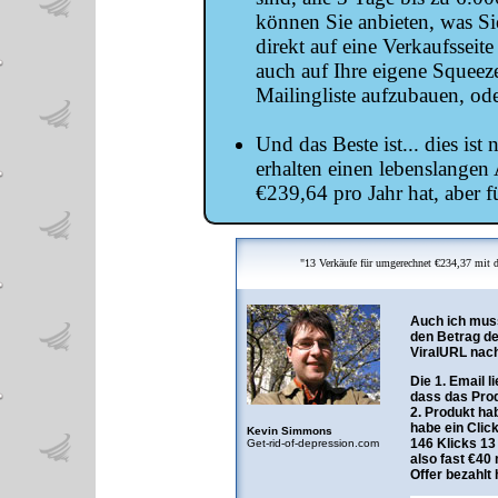
können Sie anbieten, was Sie 
direkt auf eine Verkaufsseit
auch auf Ihre eigene Squeeze
Mailingliste aufzubauen, ode
Und das Beste ist... dies ist
erhalten einen lebenslangen
€239,64 pro Jahr hat, aber f
"13 Verkäufe für umgerechnet €234,37 mit d
Auch ich muss
den Betrag de
ViralURL nac
Die 1. Email l
dass das Prod
2. Produkt hab
habe ein Clic
Kevin Simmons
146 Klicks 13
Get-rid-of-depression.com
also fast €40 
Offer bezahlt 