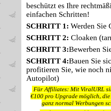
beschützt es Ihre rechtmäßi
einfachen Schritten!
SCHRITT 1:
Werden Sie 
SCHRITT 2:
Cloaken (tar
SCHRITT 3:
Bewerben Sie
SCHRITT 4:
Bauen Sie sic
profitieren Sie, wie noch 
Autopilot)
Für Affiliates: Mit ViralURL s
€100 pro Upgrade möglich, die 
ganz normal Werbungen sch