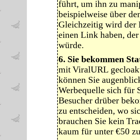
führt, um ihn zu mani
beispielweise über de
Gleichzeitig wird der 
einen Link haben, der
würde.
6.
Sie bekommen Stat
mit ViralURL gecloakt
können Sie augenblick
Werbequelle sich für S
Besucher drüber bekom
zu entscheiden, wo si
brauchen Sie kein Tra
kaum für unter €50 zu