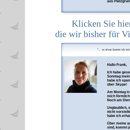
aus Platzgrün
Klicken Sie hier
die wir bisher für 
"... so etwas konnte ich mi
Hallo Frank,
Ich habe gese
Sonntag mein
habe ich spa
über Skype!
Am Montag tra
mich förmlich
Noch am Dien
Unglaublich, 
nicht vorstell
habe ich erhal
Über meine an
sind, kommt j