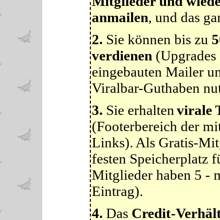
Mitglieder und wied
anmailen
, und das ga
2.
Sie können bis zu
5
verdienen
(Upgrades s
eingebauten Mailer u
Viralbar-Guthaben nut
3.
Sie erhalten
virale
(Footerbereich der mi
Links). Als Gratis-Mi
festen Speicherplatz 
Mitglieder haben 5 -
Eintrag).
4.
Das
Credit-Verhält