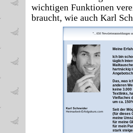
wichtigen Funktionen verei
braucht, wie auch Karl Sch
"...650 Newsletteranmeldungen 
Meine Erfahr
Ich bin scho
täglich Int
Mailtausche
hartnäckig 
Angebotsch
Das, was ich
anderen Wer
keine 3.000 
Textlinks, h
Vielfaches 
um ca. 150
Karl Schneider
Seit der Mög
Heimarbeit-Erfolgskurs.com
(für dieses 
meine Umsät
für meine G
für mein Pa
stark steige