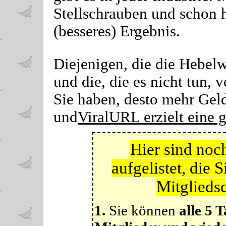
Stellschrauben und schon 
(besseres) Ergebnis.
Diejenigen, die die Hebel
und die, die es nicht tun,
Sie haben, desto mehr Geld
und
ViralURL erzielt ein
Hier sind noch
aufgelistet, die 
Mitglieds
1.
Sie können
alle 5 