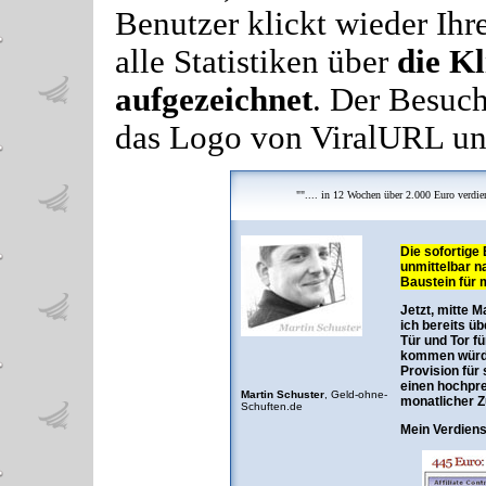
Benutzer klickt wieder Ih
alle Statistiken über
die Kl
aufgezeichnet
. Der Besuch
das Logo von ViralURL und
"".... in 12 Wochen über 2.000 Euro verdi
Die sofortige
unmittelbar n
Baustein für 
Jetzt, mitte 
ich bereits ü
Tür und Tor f
kommen würde.
Provision für 
einen hochpre
Martin Schuster
,
Geld-ohne-
monatlicher Z
Schuften.de
Mein Verdienst