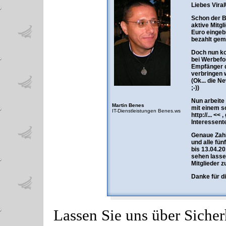
Liebes Vira
Schon der B
aktive Mitgl
Euro eingebr
bezahlt gem
Doch nun ko
bei Werbefo
Empfänger de
verbringen w
(Ok... die N
;-))
Nun arbeite
Martin Benes
mit einem s
IT-Dienstleistungen Benes.ws
http://... <
Interessent
Genaue Zahle
und alle fü
bis 13.04.20
sehen lasse
Mitglieder 
Danke für di
Lassen Sie uns über Sicher